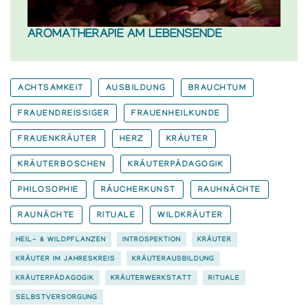
AROMATHERAPIE AM LEBENSENDE
ACHTSAMKEIT
AUSBILDUNG
BRAUCHTUM
FRAUENDREISSIGER
FRAUENHEILKUNDE
FRAUENKRÄUTER
HERZ
KRÄUTER
KRÄUTERBOSCHEN
KRÄUTERPÄDAGOGIK
PHILOSOPHIE
RÄUCHERKUNST
RAUHNÄCHTE
RAUNÄCHTE
RITUALE
WILDKRÄUTER
HEIL- & WILDPFLANZEN
INTROSPEKTION
KRÄUTER
KRÄUTER IM JAHRESKREIS
KRÄUTERAUSBILDUNG
KRÄUTERPÄDAGOGIK
KRÄUTERWERKSTATT
RITUALE
SELBSTVERSORGUNG