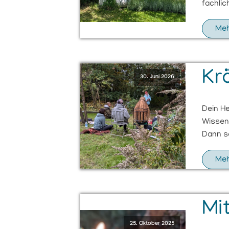
fachlic
Meh
Kr
30. Juni 2026
Dein He
Wissen
Dann se
Meh
Mit
25. Oktober 2025