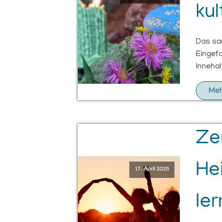
kul
Das san
Eingefa
Inneha
Meh
Ze
He
17. April 2025
le