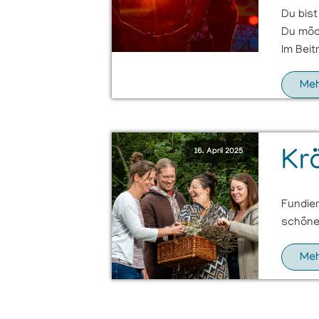
Du bis
Du möch
Im Beit
Meh
16. April 2025
Kr
Fundier
schöne 
Meh