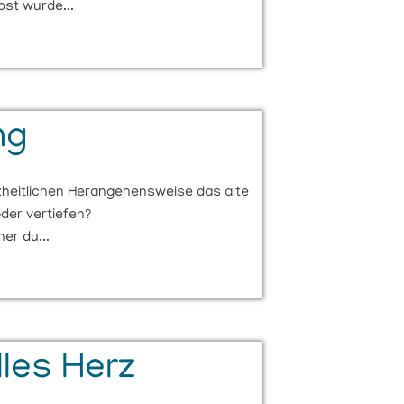
bst wurde...
ng
zheitlichen Herangehensweise das alte
der vertiefen?
er du...
lles Herz