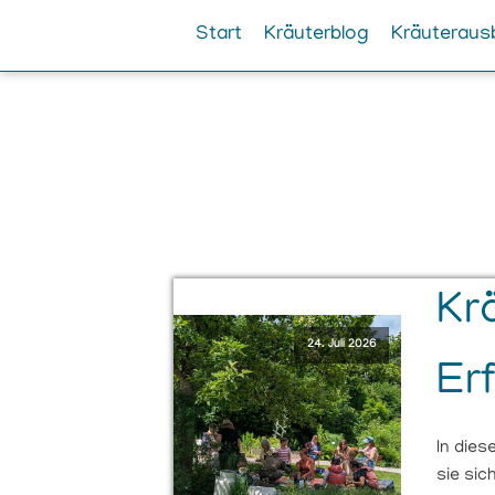
Start
Kräuterblog
Kräuteraus
Kr
24. Juli 2026
Er
In die
sie sic