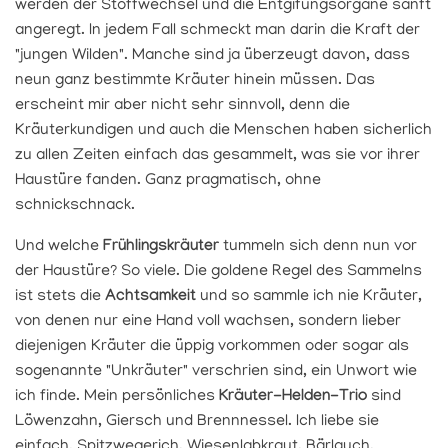
werden der Stoffwechsel und die Entgifungsorgane sanft
angeregt. In jedem Fall schmeckt man darin die Kraft der
"jungen Wilden". Manche sind ja überzeugt davon, dass
neun ganz bestimmte Kräuter hinein müssen. Das
erscheint mir aber nicht sehr sinnvoll, denn die
Kräuterkundigen und auch die Menschen haben sicherlich
zu allen Zeiten einfach das gesammelt, was sie vor ihrer
Haustüre fanden. Ganz pragmatisch, ohne
schnickschnack.
Und welche
Frühlingskräuter
tummeln sich denn nun vor
der Haustüre? So viele. Die goldene Regel des Sammelns
ist stets die
Achtsamkeit
und so sammle ich nie Kräuter,
von denen nur eine Hand voll wachsen, sondern lieber
diejenigen Kräuter die üppig vorkommen oder sogar als
sogenannte "Unkräuter" verschrien sind, ein Unwort wie
ich finde. Mein persönliches
Kräuter-Helden-Trio
sind
Löwenzahn, Giersch und Brennnessel. Ich liebe sie
einfach. Spitzwegerich, Wiesenlabkraut, Bärlauch,