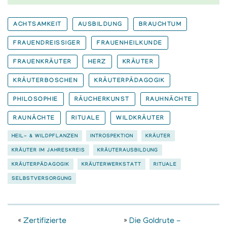
ACHTSAMKEIT
AUSBILDUNG
BRAUCHTUM
FRAUENDREISSIGER
FRAUENHEILKUNDE
FRAUENKRÄUTER
HERZ
KRÄUTER
KRÄUTERBOSCHEN
KRÄUTERPÄDAGOGIK
PHILOSOPHIE
RÄUCHERKUNST
RAUHNÄCHTE
RAUNÄCHTE
RITUALE
WILDKRÄUTER
HEIL- & WILDPFLANZEN
INTROSPEKTION
KRÄUTER
KRÄUTER IM JAHRESKREIS
KRÄUTERAUSBILDUNG
KRÄUTERPÄDAGOGIK
KRÄUTERWERKSTATT
RITUALE
SELBSTVERSORGUNG
«
Zertifizierte
»
Die Goldrute -