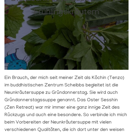
Frühlingskräutern
Ein Brauch, der mich seit meiner Zeit als Köchin (Tenzo)
im buddhistischen Zentrum Scheibbs begleitet ist die
Neunkräutersuppe zu Gründonnerstag. Sie wird auch
Gründonnerstagssuppe genannt. Das Oster Sesshin
(Zen Retreat) war mir immer eine ganz innige Zeit des
Rückzugs und auch eine besondere. So verbinde ich mich
beim Vorbereiten der Neunkräutersuppe mit vielen
verschiedenen Qualitäten, die ich dort unter den weisen